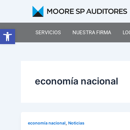
Ir
al
contenido
Abrir barra de herramientas
SERVICIOS
NUESTRA FIRMA
LO
economía nacional
,
economía nacional
Noticias