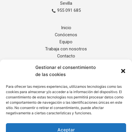
Sevilla
955 091 685
Inicio
Conócenos
Equipo
Trabaja con nosotros
Contacto
Gestionar el consentimiento
Servicios
de las cookies
Noticias
Localización
Para ofrecer las mejores experiencias, utilizamos tecnologías como las
cookies para almacenar y/o acceder a la información del dispositivo. El
Internacional
consentimiento de estas tecnologías nos permitirá procesar datos como
el comportamiento de navegación o las identificaciones únicas en este
sitio. No consentir o retirar el consentimiento, puede afectar
Informe de Transparencia
negativamente a ciertas características y funciones.
Aviso Legal
Política de Privacidad
Aceptar
Cláusula de Protección de Datos