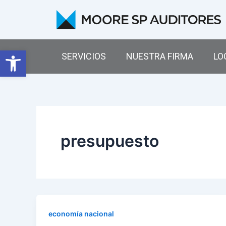
Ir
al
contenido
Abrir barra de herramientas
SERVICIOS
NUESTRA FIRMA
LO
presupuesto
economía nacional