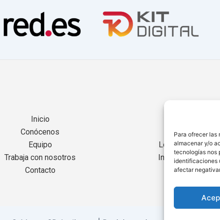
Inicio
Servicios
Conócenos
Noticias
Para ofrecer las
almacenar y/o ac
Equipo
Localización
tecnologías nos 
Trabaja con nosotros
Internacional
identificaciones 
Contacto
afectar negativa
Acep