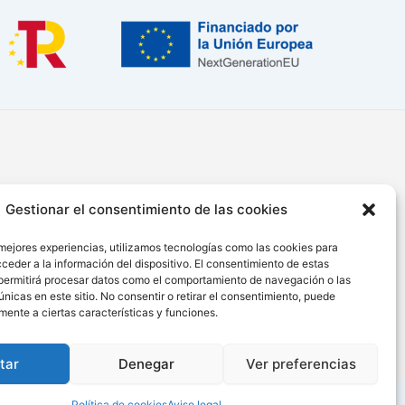
Gestionar el consentimiento de las cookies
Informe de Transparencia
Aviso Legal
 mejores experiencias, utilizamos tecnologías como las cookies para
ceder a la información del dispositivo. El consentimiento de estas
Política de Privacidad
permitirá procesar datos como el comportamiento de navegación o las
Cláusula de Protección de Datos
únicas en este sitio. No consentir o retirar el consentimiento, puede
Política de Cookies
mente a ciertas características y funciones.
tar
Denegar
Ver preferencias
Política de cookies
Aviso legal