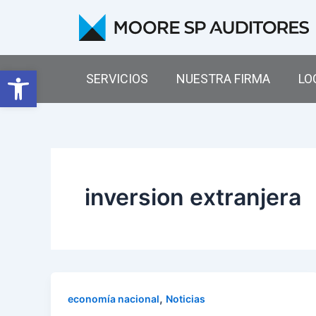
Ir
al
contenido
Abrir barra de herramientas
SERVICIOS
NUESTRA FIRMA
LO
inversion extranjera
,
economía nacional
Noticias