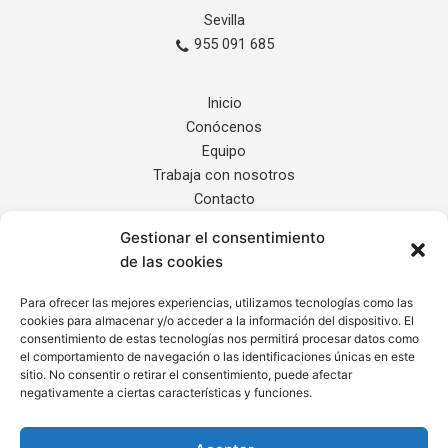
Sevilla
955 091 685
Inicio
Conócenos
Equipo
Trabaja con nosotros
Contacto
Gestionar el consentimiento
Servicios
de las cookies
Noticias
Localización
Para ofrecer las mejores experiencias, utilizamos tecnologías como las
cookies para almacenar y/o acceder a la información del dispositivo. El
Internacional
consentimiento de estas tecnologías nos permitirá procesar datos como
el comportamiento de navegación o las identificaciones únicas en este
sitio. No consentir o retirar el consentimiento, puede afectar
Informe de Transparencia
negativamente a ciertas características y funciones.
Aviso Legal
Política de Privacidad