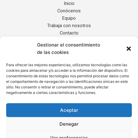
Inicio
Conócenos
Equipo
Trabaja con nosotros
Contacto
Gestionar el consentimiento
Servicios
de las cookies
Noticias
Localización
Para ofrecer las mejores experiencias, utilizamos tecnologías como las
cookies para almacenar y/o acceder a la información del dispositivo. El
Internacional
consentimiento de estas tecnologías nos permitirá procesar datos como
el comportamiento de navegación o las identificaciones únicas en este
sitio. No consentir o retirar el consentimiento, puede afectar
Informe de Transparencia
negativamente a ciertas características y funciones.
Aviso Legal
Política de Privacidad
Aceptar
Cláusula de Protección de Datos
Política de Cookies
Denegar
Ver preferencias