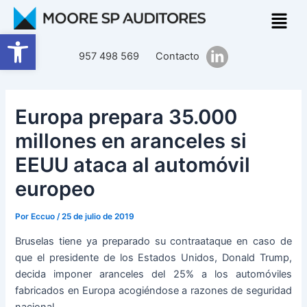
Ir
Navegación
al
de
Abrir barra de herramientas
contenido
entradas
957 498 569
Contacto
Europa prepara 35.000
millones en aranceles si
EEUU ataca al automóvil
europeo
Por
Eccuo
/
25 de julio de 2019
Bruselas tiene ya preparado su contraataque en caso de
que el presidente de los Estados Unidos, Donald Trump,
decida imponer aranceles del 25% a los automóviles
fabricados en Europa acogiéndose a razones de seguridad
nacional.