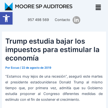
Ir
Navegación
al
de
Abrir barra de herramientas
contenido
entradas
957 498 569
Contacto
Trump estudia bajar los
impuestos para estimular la
economía
Por
Eccuo
/
22 de agosto de 2019
“Estamos muy lejos de una recesión”, aseguró este martes
el presidente estadounidense Donald Trump al mismo
tiempo que, por primera vez, admitía que su Gobierno
estudia proponer al Congreso diferentes medidas de
estímulo con el fin de sostener el crecimiento.