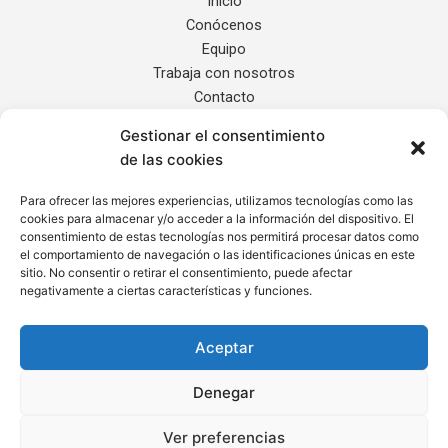
Inicio
Conócenos
Equipo
Trabaja con nosotros
Contacto
Gestionar el consentimiento
Servicios
de las cookies
Noticias
Localización
Para ofrecer las mejores experiencias, utilizamos tecnologías como las
cookies para almacenar y/o acceder a la información del dispositivo. El
Internacional
consentimiento de estas tecnologías nos permitirá procesar datos como
el comportamiento de navegación o las identificaciones únicas en este
sitio. No consentir o retirar el consentimiento, puede afectar
Informe de Transparencia
negativamente a ciertas características y funciones.
Aviso Legal
Política de Privacidad
Aceptar
Cláusula de Protección de Datos
Política de Cookies
Denegar
Ver preferencias