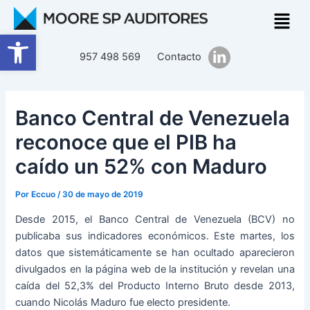
Ir
Navegación
al
de
Abrir barra de herramientas
contenido
entradas
957 498 569
Contacto
Banco Central de Venezuela
reconoce que el PIB ha
caído un 52% con Maduro
Por
Eccuo
/
30 de mayo de 2019
Desde 2015, el Banco Central de Venezuela (BCV) no
publicaba sus indicadores económicos. Este martes, los
datos que sistemáticamente se han ocultado aparecieron
divulgados en la página web de la institución y revelan una
caída del 52,3% del Producto Interno Bruto desde 2013,
cuando Nicolás Maduro fue electo presidente.