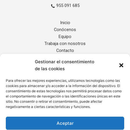
955 091 685
Inicio
Conócenos
Equipo
Trabaja con nosotros
Contacto
Gestionar el consentimiento
Servicios
de las cookies
Noticias
Localización
Para ofrecer las mejores experiencias, utilizamos tecnologías como las
cookies para almacenar y/o acceder a la información del dispositivo. El
Internacional
consentimiento de estas tecnologías nos permitirá procesar datos como
el comportamiento de navegación o las identificaciones únicas en este
sitio. No consentir o retirar el consentimiento, puede afectar
Informe de Transparencia
negativamente a ciertas características y funciones.
Aviso Legal
Política de Privacidad
Aceptar
Cláusula de Protección de Datos