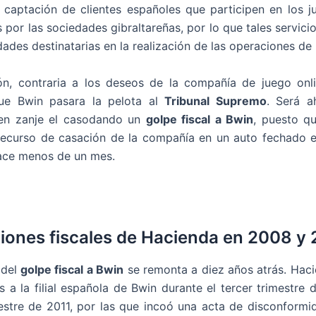
 captación de clientes españoles que participen en los j
por las sociedades gibraltareñas, por lo que tales servicio
dades destinatarias en la realización de las operaciones de
ón, contraria a los deseos de la compañía de juego onli
ue Bwin pasara la pelota al
Tribunal Supremo
. Será a
ien zanje el casodando un
g
olpe fiscal a Bwin
, puesto q
recurso de casación de la compañía en un auto fechado 
ace menos de un mes.
iones fiscales de Hacienda en 2008 y 
 del
g
olpe fiscal a Bwin
se remonta a diez años atrás. Haci
s a la filial española de Bwin durante el tercer trimestre 
estre de 2011, por las que incoó una acta de disconformid