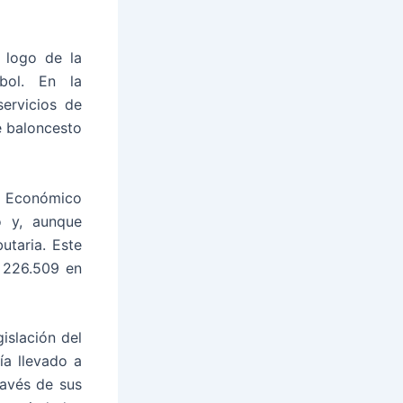
l logo de la
bol. En la
ervicios de
 baloncesto
al Económico
o y, aunque
utaria. Este
 226.509 en
islación del
ía llevado a
ravés de sus