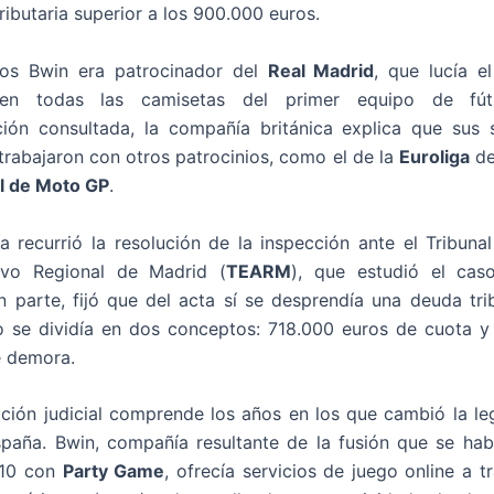
ributaria superior a los 900.000 euros.
os Bwin era patrocinador del
Real Madrid
, que lucía e
en todas las camisetas del primer equipo de fút
ión consultada, la compañía británica explica que sus s
 trabajaron con otros patrocinios, como el de la
Euroliga
de
l de Moto GP
.
 recurrió la resolución de la inspección ante el Tribun
tivo Regional de Madrid (
TEARM
), que estudió el cas
n parte, fijó que del acta sí se desprendía una deuda trib
 se dividía en dos conceptos: 718.000 euros de cuota y
e demora.
ación judicial comprende los años en los que cambió la leg
paña. Bwin, compañía resultante de la fusión que se hab
010 con
Party Game
, ofrecía servicios de juego online a t