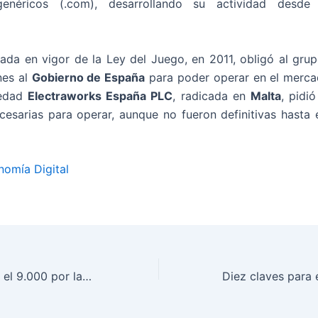
enéricos (.com), desarrollando su actividad desde
rada en vigor de la Ley del Juego, en 2011, obligó al grupo
nes al
Gobierno de España
para poder operar en el merca
iedad
Electraworks España PLC
, radicada en
Malta
, pidi
ecesarias para operar, aunque no fueron definitivas hasta e
nomía Digital
El Ibex 35 pierde el 9.000 por las dudas sobre la economía europea