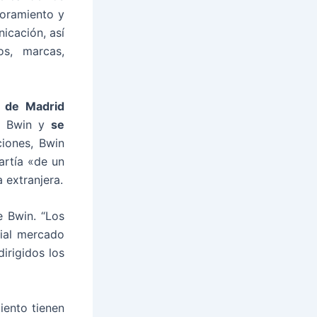
soramiento y
icación, así
os, marcas,
a de Madrid
de Bwin y
se
ciones, Bwin
artía «de un
 extranjera.
 Bwin. “Los
cial mercado
irigidos los
iento tienen