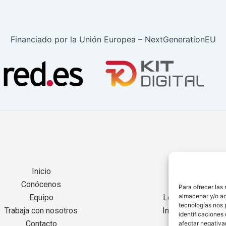
Financiado por la Unión Europea – NextGenerationEU
Inicio
Servicios
Conócenos
Noticias
Para ofrecer las
almacenar y/o ac
Equipo
Localización
tecnologías nos 
Trabaja con nosotros
Internacional
identificaciones 
Contacto
afectar negativa