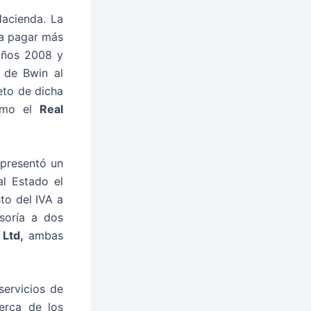
Hacienda. La
 a pagar más
 años 2008 y
a de Bwin al
eto de dicha
como el
Real
 presentó un
al Estado el
to del IVA a
esoría a dos
 Ltd,
ambas
servicios de
cerca de los