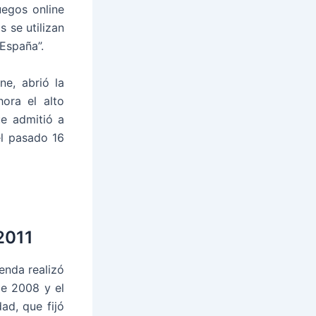
uegos online
s se utilizan
 España”.
ne, abrió la
hora el alto
ue admitió a
el pasado 16
2011
enda realizó
de 2008 y el
ad, que fijó