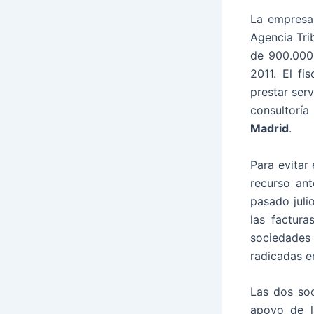
La empresa 
Agencia Tri
de 900.000 
2011. El fi
prestar ser
consultorí
Madrid
.
Para evitar
recurso ant
pasado juli
las factura
sociedades
radicadas 
Las dos soc
apoyo de la