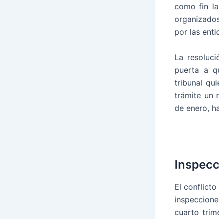
como fin la
organizados 
por las enti
La resoluci
puerta a q
tribunal qu
trámite un 
de enero, h
Inspecc
El conflicto
inspeccione
cuarto trim