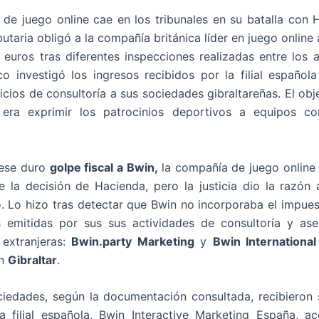
de juego online cae en los tribunales en su batalla con 
butaria obligó a la compañía británica líder en juego online
euros tras diferentes inspecciones realizadas entre los
sco investigó los ingresos recibidos por la filial español
vicios de consultoría a sus sociedades gibraltareñas. El obj
a era exprimir los patrocinios deportivos a equipos 
 ese duro
golpe fiscal a Bwin,
la compañía de juego online
e la decisión de Hacienda, pero la justicia dio la razón 
o. Lo hizo tras detectar que Bwin no incorporaba el impues
s emitidas por sus sus actividades de consultoría y as
 extranjeras:
Bwin.party Marketing
y
Bwin International
en
Gibraltar
.
iedades, según la documentación consultada, recibieron 
 filial española, Bwin Interactive Marketing España, a