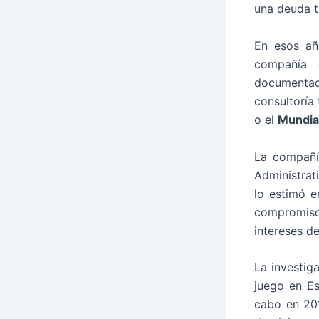
una deuda t
En esos añ
compañía 
documentac
consultoría
o el
Mundia
La compañía
Administra
lo estimó e
compromiso
intereses d
La investig
juego en Es
cabo en 2