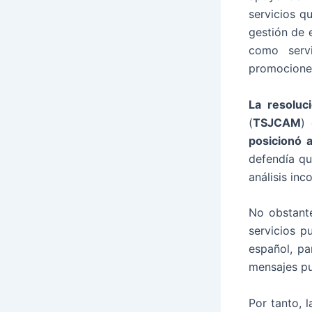
servicios q
gestión de 
como servi
promocione
La resoluc
(
TSJCAM
)
posicionó 
defendía qu
análisis inc
No obstant
servicios p
español, pa
mensajes pub
Por tanto, 