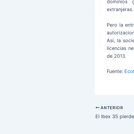
dominios g
extranjeras.
Pero la ent
autorizacio
Así, la soc
licencias n
de 2013.
Fuente:
Eco
ANTERIOR