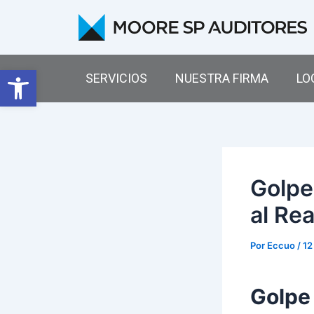
Ir
Navegación
al
de
contenido
entradas
Abrir barra de herramientas
SERVICIOS
NUESTRA FIRMA
LO
Golpe 
al Re
Por
Eccuo
/
12
Golpe 