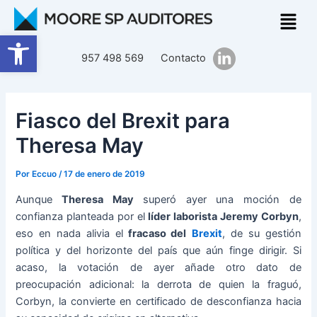
Ir
Navegación
al
de
Abrir barra de herramientas
contenido
entradas
957 498 569
Contacto
Fiasco del Brexit para
Theresa May
Por
Eccuo
/
17 de enero de 2019
Aunque
Theresa May
superó ayer una moción de
confianza planteada por el
líder laborista Jeremy Corbyn
,
eso en nada alivia el
fracaso del
Brexit
, de su gestión
política y del horizonte del país que aún finge dirigir. Si
acaso, la votación de ayer añade otro dato de
preocupación adicional: la derrota de quien la fraguó,
Corbyn, la convierte en certificado de desconfianza hacia