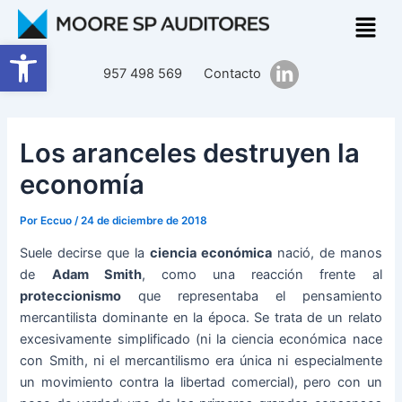
Ir
Navegación
al
de
Abrir barra de herramientas
contenido
entradas
957 498 569
Contacto
Los aranceles destruyen la
economía
Por
Eccuo
/
24 de diciembre de 2018
Suele decirse que la
ciencia económica
nació, de manos
de
Adam Smith
, como una reacción frente al
proteccionismo
que representaba el pensamiento
mercantilista dominante en la época. Se trata de un relato
excesivamente simplificado (ni la ciencia económica nace
con Smith, ni el mercantilismo era única ni especialmente
un movimiento contra la libertad comercial), pero con un