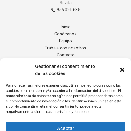
Sevilla
955 091 685
Inicio
Conócenos
Equipo
Trabaja con nosotros
Contacto
Gestionar el consentimiento
Servicios
de las cookies
Noticias
Localización
Para ofrecer las mejores experiencias, utilizamos tecnologías como las
cookies para almacenar y/o acceder a la información del dispositivo. El
Internacional
consentimiento de estas tecnologías nos permitirá procesar datos como
el comportamiento de navegación o las identificaciones únicas en este
sitio. No consentir o retirar el consentimiento, puede afectar
Informe de Transparencia
negativamente a ciertas características y funciones.
Aviso Legal
Política de Privacidad
Aceptar
Cláusula de Protección de Datos