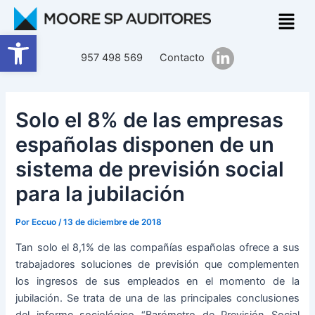
Ir
Navegación
al
de
Abrir barra de herramientas
contenido
entradas
957 498 569
Contacto
Solo el 8% de las empresas
españolas disponen de un
sistema de previsión social
para la jubilación
Por
Eccuo
/
13 de diciembre de 2018
Tan solo el 8,1% de las compañías españolas ofrece a sus
trabajadores soluciones de previsión que complementen
los ingresos de sus empleados en el momento de la
jubilación. Se trata de una de las principales conclusiones
del informe sociológico “Barómetro de Previsión Social