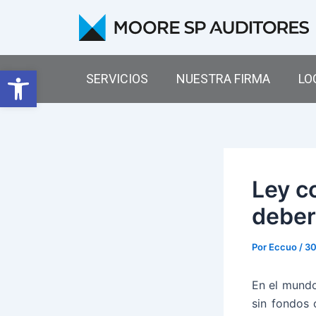
Ir
Navegación
al
de
contenido
entradas
Abrir barra de herramientas
SERVICIOS
NUESTRA FIRMA
LO
Ley c
deber
Por
Eccuo
/
30
En el mundo
sin fondos 