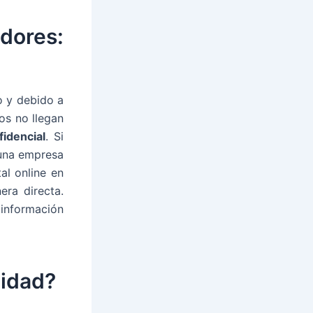
dores:
o y debido a
os no llegan
idencial
. Si
 una empresa
al online en
ra directa.
información
nidad?