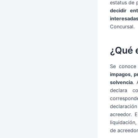
estatus de 
decidir en
interesada
Concursal.
¿Qué e
Se conoce
impagos, p
solvencia
. 
declara c
correspond
declaració
acreedor. 
liquidación
de acreedor