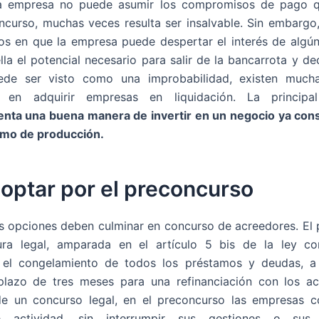
 empresa no puede asumir los compromisos de pago 
ncurso, muchas veces resulta ser insalvable. Sin embargo,
os en que la empresa puede despertar el interés de alg
la el potencial necesario para salir de la bancarrota y dec
de ser visto como una improbabilidad, existen much
s en adquirir empresas en liquidación. La princip
nta una buena manera de invertir en un negocio ya cons
mo de producción.
optar por el preconcurso
s opciones deben culminar en concurso de acreedores. El
ura legal, amparada en el artículo 5 bis de la ley co
el congelamiento de todos los préstamos y deudas, a
plazo de tres meses para una refinanciación con los ac
 de un concurso legal, en el preconcurso las empresas c
e actividad, sin interrumpir sus gestiones o sus