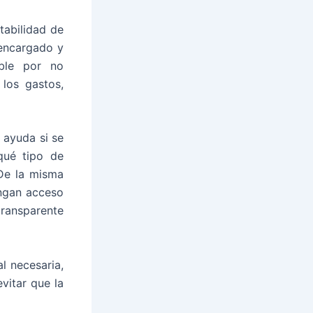
tabilidad de
 encargado y
ble por no
los gastos,
 ayuda si se
qué tipo de
 De la misma
ngan acceso
transparente
l necesaria,
vitar que la