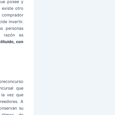
que posee y
 existe otro
ún comprador
ide invertir.
as personas
al razón es
tituido, con
 preconcurso
ncursal que
 la vez que
reedores. A
onservan su
 ritmos de