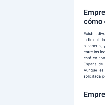
Empre
cómo 
Existen div
la flexibil
a saberlo,
entre las i
está en con
España de 
Aunque es 
solicitada p
Empres