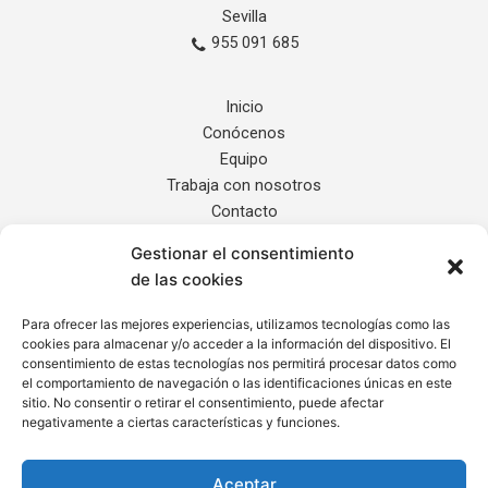
Sevilla
955 091 685
Inicio
Conócenos
Equipo
Trabaja con nosotros
Contacto
Gestionar el consentimiento
Servicios
de las cookies
Noticias
Localización
Para ofrecer las mejores experiencias, utilizamos tecnologías como las
cookies para almacenar y/o acceder a la información del dispositivo. El
Internacional
consentimiento de estas tecnologías nos permitirá procesar datos como
el comportamiento de navegación o las identificaciones únicas en este
sitio. No consentir o retirar el consentimiento, puede afectar
Informe de Transparencia
negativamente a ciertas características y funciones.
Aviso Legal
Política de Privacidad
Aceptar
Cláusula de Protección de Datos