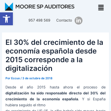
Ir
Navegación
al
de
Abrir barra de herramientas
contenido
entradas
957 498 569
Contacto
El 30% del crecimiento de la
economía española desde
2015 corresponde a la
digitalización
Por
Eccuo
/
3 de octubre de 2018
Desde el año 2015 hasta ahora el proceso de
digitalización ha sido responsable directo del 30% del
crecimiento de la economía española
. Y si España
hubiera seguido el ritmo
de crecimiento de UE-15, la cifra habría sido mayor, hasta