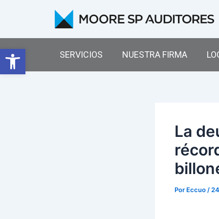
Ir
Navegación
al
de
contenido
entradas
Abrir barra de herramientas
SERVICIOS
NUESTRA FIRMA
LO
La de
récor
billon
Por
Eccuo
/
24