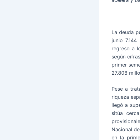
La deuda pú
junio 7.144
regreso a l
según cifra
primer seme
27.808 mill
Pese a trat
riqueza esp
llegó a sup
sitúa cerc
provisional
Nacional de
en la prim