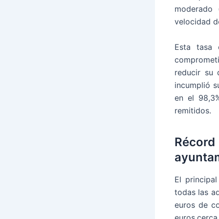
moderado (
velocidad d
Esta tasa 
comprometi
reducir su
incumplió s
en el 98,3
remitidos.
Récor
ayunta
El principa
todas las a
euros de co
euros,cerca