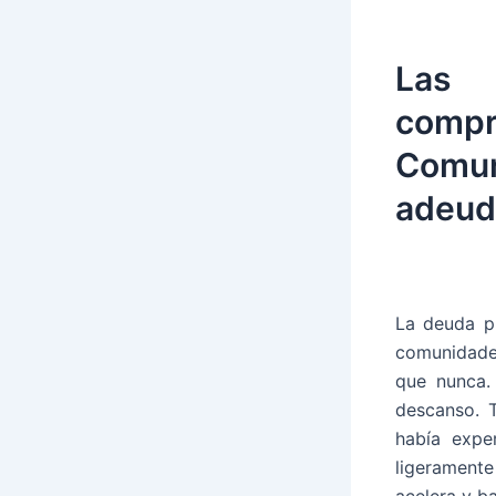
Las 
compr
Comu
adeud
La deuda pú
comunidades
que nunca.
descanso. T
había expe
ligerament
acelera y b