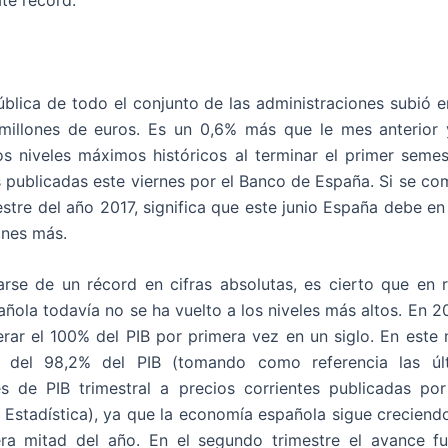
blica de todo el conjunto de las administraciones subió 
 millones de euros. Es un 0,6% más que le mes anterior
os niveles máximos históricos al terminar el primer semes
s publicadas este viernes por el Banco de España. Si se co
stre del año 2017, significa que este junio España debe en
ones más.
arse de un récord en cifras absolutas, es cierto que en r
añola todavía no se ha vuelto a los niveles más altos. En 2
erar el 100% del PIB por primera vez en un siglo. En est
a del 98,2% del PIB (tomando como referencia las últ
es de PIB trimestral a precios corrientes publicadas por 
 Estadística), ya que la economía española sigue creciend
era mitad del año. En el segundo trimestre el avance f