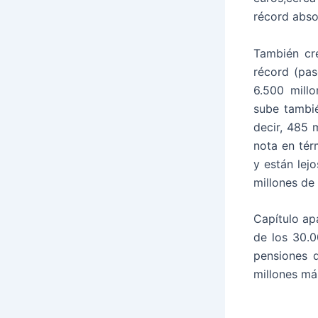
récord abso
También cr
récord (pas
6.500 mill
sube tambié
decir, 485 
nota en tér
y están lej
millones de
Capítulo ap
de los 30.0
pensiones 
millones má