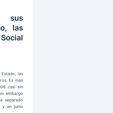
n sus
o, las
ocial
 Estado, las
uros. Es más
08 casi sin
 sin embargo
ía separado
 y en junio