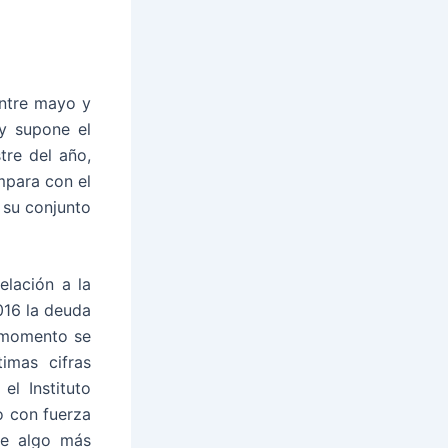
entre mayo y
 y supone el
tre del año,
mpara con el
 su conjunto
elación a la
016 la deuda
e momento se
imas cifras
el Instituto
o con fuerza
ue algo más