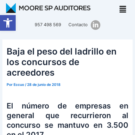
Ir
Navegación
al
de
Abrir barra de herramientas
contenido
entradas
957 498 569
Contacto
Baja el peso del ladrillo en
los concursos de
acreedores
Por
Eccuo
/
28 de junio de 2018
El número de empresas en
general que recurrieron al
concurso se mantuvo en 3.500
en el 2017