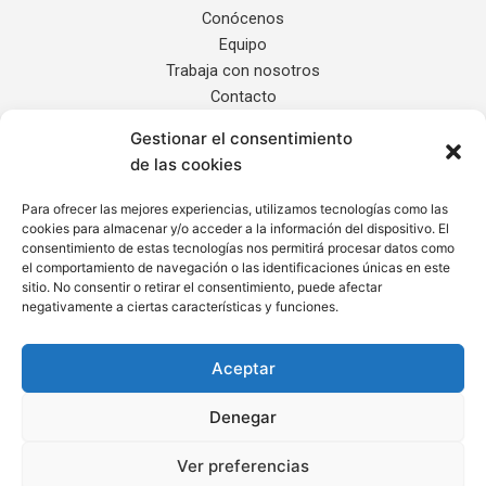
Conócenos
Equipo
Trabaja con nosotros
Contacto
Gestionar el consentimiento
Servicios
de las cookies
Noticias
Localización
Para ofrecer las mejores experiencias, utilizamos tecnologías como las
cookies para almacenar y/o acceder a la información del dispositivo. El
Internacional
consentimiento de estas tecnologías nos permitirá procesar datos como
el comportamiento de navegación o las identificaciones únicas en este
sitio. No consentir o retirar el consentimiento, puede afectar
Informe de Transparencia
negativamente a ciertas características y funciones.
Aviso Legal
Política de Privacidad
Aceptar
Cláusula de Protección de Datos
Política de Cookies
Denegar
Ver preferencias